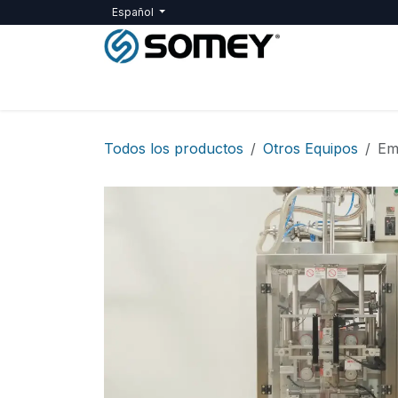
Ir al contenido
Español
Inicio
Maquinaria
Servicios
SOM
Todos los productos
Otros Equipos
Emb