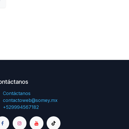
ontáctanos
Contáctanos
contactoweb@somey.mx
+529994567182