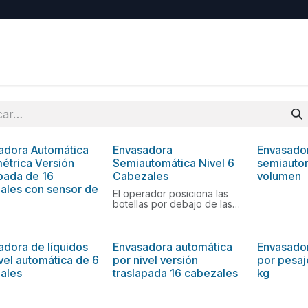
EY
Contacto
Trabajos
Eventos
adora Automática
Envasadora
Envasado
métrica Versión
Semiautomática Nivel 6
semiauto
apada de 16
Cabezales
volumen
ales con sensor de
El operador posiciona las
botellas por debajo de las
boquillas de llenado y al
presionar el pedal
automáticamente inicia el
ciclo de llenado
adora de líquidos
Envasadora automática
Envasado
prestablecido
vel automática de 6
por nivel versión
por pesaj
ales
traslapada 16 cabezales
kg
Disponible en 4 y 6
boquillas