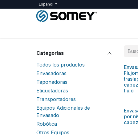
Ir al contenido
Español
Inicio
Maquinaria
Servicios
SOM
Categorías
Todos los productos
Envas
Flujo
Envasadoras
trasl
Taponadoras
cabez
Etiquetadoras
flujo
Transportadores
Equipos Adicionales de
Envas
Envasado
por ni
cabez
Robótica
Otros Equipos