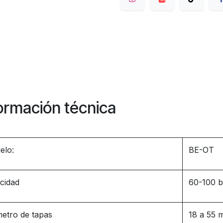
ormación técnica
elo:
BE-OT
cidad
60-100 b
etro de tapas
18 a 55