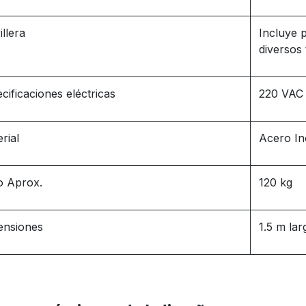
illera
Incluye 
diversos
cificaciones eléctricas
220 VAC
rial
Acero In
o Aprox.
120 kg
ensiones
1.5 m la