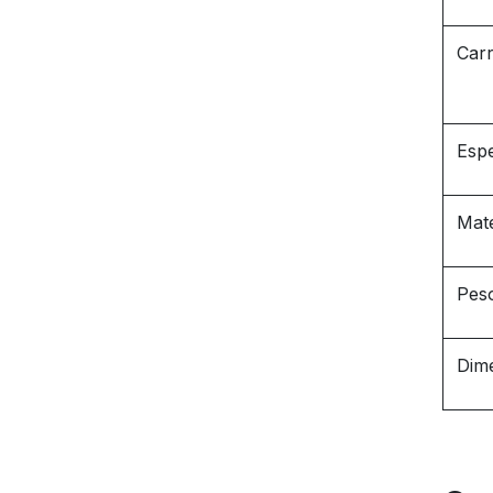
Carr
Espe
Mate
Pes
Dim