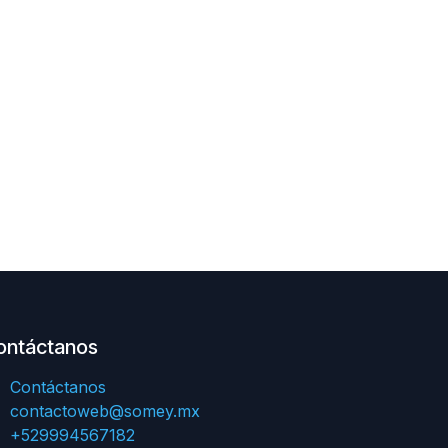
ontáctanos
Contáctanos
contactoweb@somey.mx
+529994567182