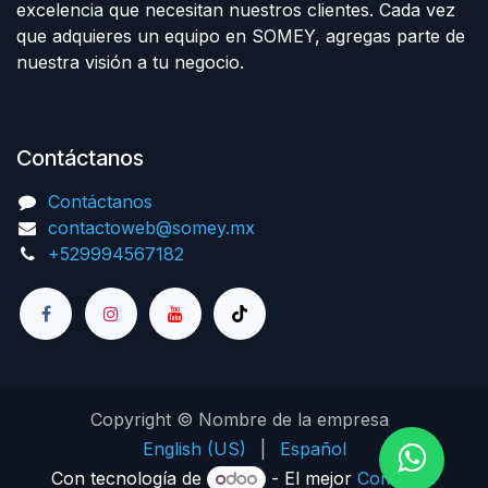
excelencia que necesitan nuestros clientes. Cada vez
que adquieres un equipo en SOMEY, agregas parte de
nuestra visión a tu negocio.
Contáctanos
Contáctanos
contactoweb@somey.mx
+529994567182
Copyright © Nombre de la empresa
English (US)
|
Español
Con tecnología de
- El mejor
Comercio