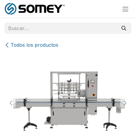
Ir al contenido
Todos los productos