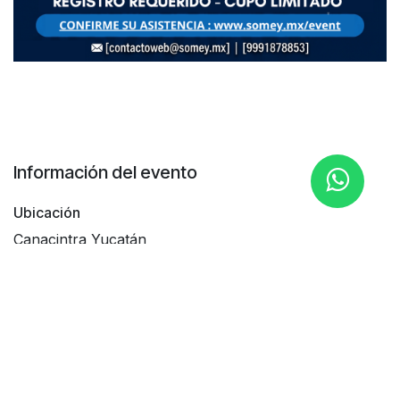
Información del evento
Ubicación
Canacintra Yucatán
Calle 30 entre 7 y 7 #151 García Gineres
97070 Mérida, YUC
México
Obtener direcciones
Organizador